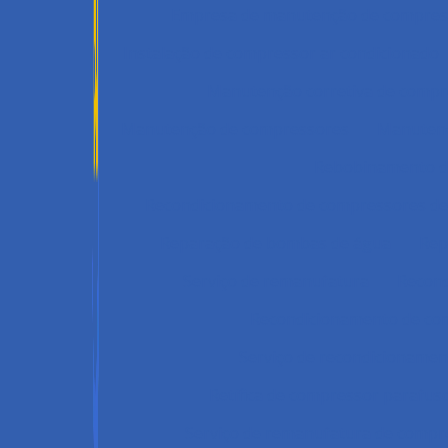
Empresa de manutenção de compres
Instalação de compressor ar condicionado
Manutenção corretiva de compr
Manutenção de compressores
Manutenç
Rebobinamento d
Recondicionamento de compressores de 
Reparação de bombas de água
Rep
Serviço de remanufatura
Recond
Recondicionamento de co
Serviço de recondicioname
Retífica de compressor parafus
Serviço de remanufatura de compr