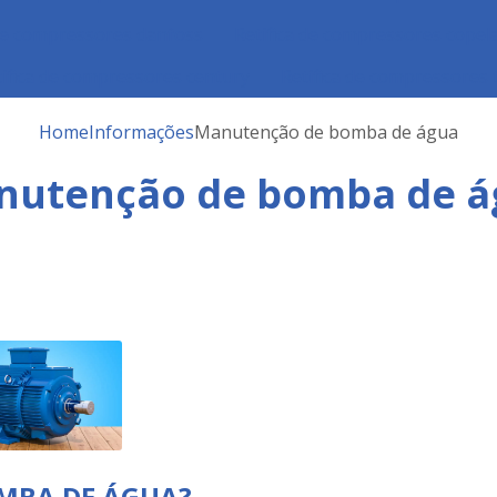
 de compressores danfoss
Retifica de compressores copel
ifica de compressores century
Retifica de compressores 
Home
Informações
Manutenção de bomba de água
nutenção de bomba de á
MBA DE ÁGUA?