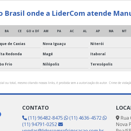
 do Brasil onde a LiderCom atende Ma
BA
CE
GO e DF
AM
PA
AC
AL
AP
MA
MT
que de Caxias
Nova Iguaçu
Niterói
lta Redonda
Magé
Itaboraí
bo Frio
Nilópolis
Teresópolis
ial ou total, mesmo citando nossos links, é proibida sem a autorização do autor. Crime de violação
CONTATO
LOCA
(11) 96482-8475
(11) 4636-4572
Rua O
(11) 94791-0252
Nova 
vendas@lidercomrefrigeracao.com.br
Poa/SP