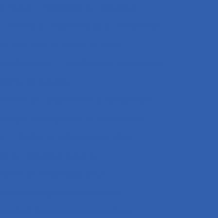
a d água
Instalação de compressor
corretiva de compressor de ar condicionado
Manutenção de bomba de água
va compressor
Overhaul de compressores
amento de motores
fatura de compressores de refrigeração
nstalação de compressor ar condicionado
hi
Retifica de compressores bitzer
to de compressor parafuso
essor de refrigeração preço
tura de compressores parafuso
Overhaul de compressores parafuso