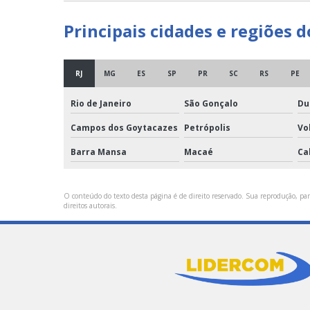
Principais cidades e regiões
RJ
MG
ES
SP
PR
SC
RS
PE
Rio de Janeiro
São Gonçalo
Du
Campos dos Goytacazes
Petrópolis
Vo
Barra Mansa
Macaé
Ca
O conteúdo do texto desta página é de direito reservado. Sua reprodução, parc
direitos autorais
.