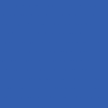
res
Empresa de overhaul de compressores
Serviço de
a de compressores parafuso
Empresa de remanufatura d
o de refrigeração
Overhaul de compressores de refrige
 parafuso
Remanufatura de compressores bitzer
Rema
carrier
Remanufatura de compressores calyle
Reman
bock
Remanufatura de compressores danfoss
Remanu
pelametic
Remanufatura de compressores dorin
Rem
ores trane
Remanufatura de compressores york
Over
haul de compressores calyle
Overhaul de compressores
anfoss
Overhaul de compressores copeland
Overhaul
haul de compressores century
Overhaul de compressore
ifica de compressores carrier
Retifica de compressores ca