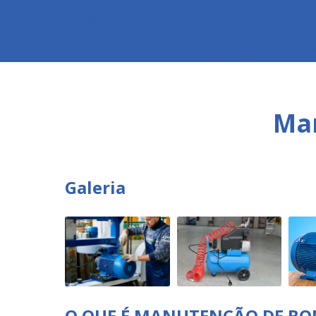
Retifica de compressores bock
Retifica
Retifica de compressores dorin
Ret
Ma
Galeria
O QUE É MANUTENÇÃO DE BO