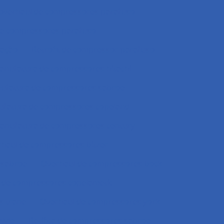
 overhaul de compressores parafuso
e compressores parafuso
ração
Retrofit de compressor parafuso
nufatura de compressores hitachi
ufatura de compressores sabroe
fatura de compressores copeland
anufatura de compressores century
haul de compressores bitzer
 sabroe
Overhaul de compressores bock
 de compressores copelametic
s trane
Overhaul de compressores york
lyle
Retifica de compressores sabroe