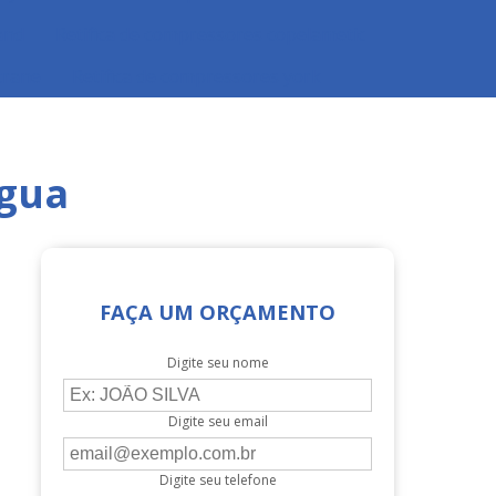
and
Retifica de compressores copelametic
trane
Retifica de compressores york
gua
FAÇA UM ORÇAMENTO
Digite seu nome
Digite seu email
Digite seu telefone