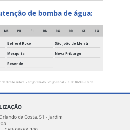
nutenção de bomba de água:
MS
PB
PI
RN
RO
RR
SE
TO
Belford Roxo
São João de Meriti
Mesquita
Nova Friburgo
Resende
 de direito autoral - artigo 184 do Código Penal -
Lei 9610/98 - Lei de
LIZAÇÃO
rlando da Costa, 51 - Jardim
Poa
 - CEP: 08568-100