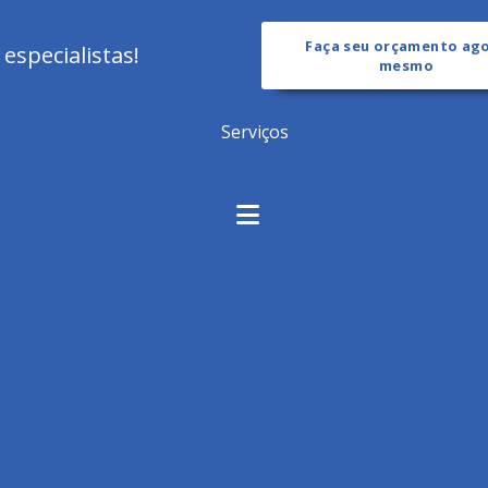
Faça seu orçamento ag
specialistas!
mesmo
Serviços
Dagua
Motores Elétricos
Remanufatura Compressore
Assistência técnica compressor bitzer sp
Assistência téc
er sp
Assistência técnica compressor century sp
Assis
Assistência técnica compressor hitachi ar condicionado
nado remanufaturado
Compressor remanufaturado
C
ação de compressor em são paulo
Empresa de instalação 
 de motores elétricos em poá
Empresa de instalação de 