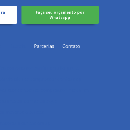
ora
Faça seu orçamento por
Whatsapp
s
Retrofit
Parcerias
Contato
nica compressor carrier em são paulo
tência técnica compressor danfoss sp
Assistência técnica compressor hitachi sp
onserto de bomba de água
de motores elétricos
motores elétricos em sp