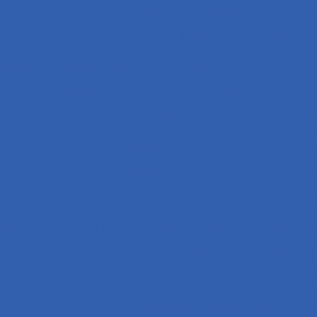
sores
Fornecedor de compressor
Instalação de bomb
Manutenção compressor de ar industrial
Manutenção 
essores
Manutenção corretiva em motores elétricos
ão e reparação de compressores
Manutenção preventi
e estator
Rebobinamento de motor elétrico
Rebobin
refrigeração
Remanufatura de compressores
Remanu
aro de compressor
Retrofit compressor
Serviço de i
icionamento de compressor
Overhaul compressor hitac
mpressor parafuso preço
Quanto custa recondicionamen
nto de compressor parafuso
Recondicionamento de compr
o
Serviço de retífica de compressor parafuso
Remanufa
essores
Empresa de remanufatura de compressores